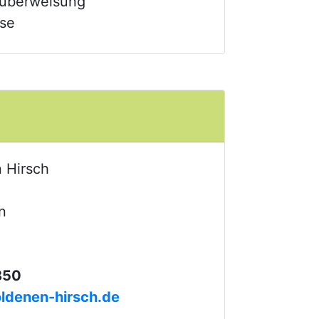
küberweisung
ise
 Hirsch
n
850
ldenen-hirsch.de