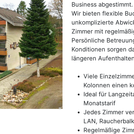
Business abgestimmt.
Wir bieten flexible B
unkomplizierte Abwic
Zimmer mit regelmäßi
Next
Persönliche Betreuun
Konditionen sorgen da
längeren Aufenthalte
Viele Einzelzimm
Kolonnen einen k
Ideal für Langzeit
Monatstarif
Jedes Zimmer ver
LAN, Raucherbal
Regelmäßige Zimm