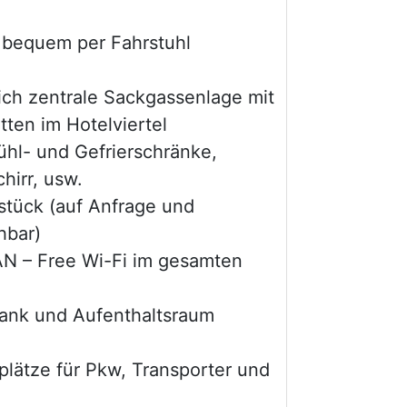
 bequem per Fahrstuhl
ich zentrale Sackgassenlage mit
en im Hotelviertel
ühl- und Gefrierschränke,
hirr, usw.
tück (auf Anfrage und
hbar)
N – Free Wi-Fi im gesamten
ank und Aufenthaltsraum
lätze für Pkw, Transporter und