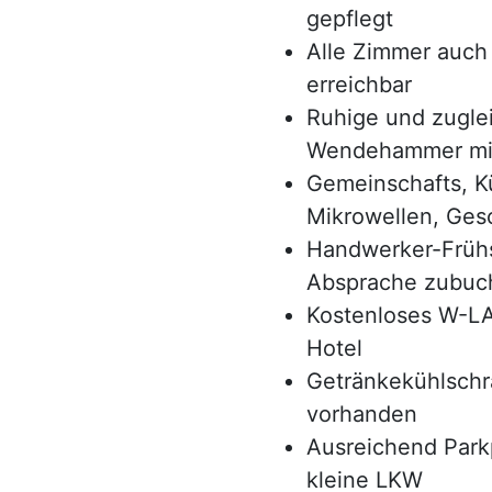
gepflegt
Alle Zimmer auch
erreichbar
Ruhige und zugle
Wendehammer mitt
Gemeinschafts, K
Mikrowellen, Gesc
Handwerker-Frühs
Absprache zubuc
Kostenloses W-LA
Hotel
Getränkekühlschr
vorhanden
Ausreichend Parkp
kleine LKW